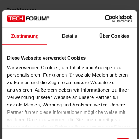
Funktionen
Manuelle Spreizverstellung
Schwenkrohr 60
Zustimmung
Details
Über Cookies
Mechanische Darmbremse
Gurtschlaufenautomat
Doppelförderband
Diese Webseite verwendet Cookies
Deutsche Bedienungsanleitung
Wir verwenden Cookies, um Inhalte und Anzeigen zu
personalisieren, Funktionen für soziale Medien anbieten
zu können und die Zugriffe auf unsere Website zu
analysieren. Außerdem geben wir Informationen zu Ihrer
Verwendung unserer Website an unsere Partner für
E-Mail-Adresse
*
soziale Medien, Werbung und Analysen weiter. Unsere
Partner führen diese Informationen möglicherweise mit
weiteren Daten zusammen, die Sie ihnen bereitgestellt
haben oder die sie im Rahmen Ihrer Nutzung der Dienste
Mit dem Absenden erklären Sie sich mit der
gesammelt haben.
Einwilligungsauswahl