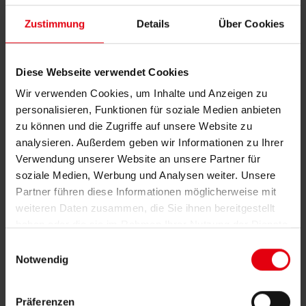
2 Nadelreihen
Zustimmung
Details
Über Cookies
Arbeitshub 240mm
Diese Webseite verwendet Cookies
Wir verwenden Cookies, um Inhalte und Anzeigen zu
personalisieren, Funktionen für soziale Medien anbieten
E-Mail-Adresse
*
zu können und die Zugriffe auf unsere Website zu
analysieren. Außerdem geben wir Informationen zu Ihrer
Verwendung unserer Website an unsere Partner für
soziale Medien, Werbung und Analysen weiter. Unsere
Mit dem Absenden erklären Sie sich mit der
Partner führen diese Informationen möglicherweise mit
Speicherung und Nutzung Ihrer Daten in
weiteren Daten zusammen, die Sie ihnen bereitgestellt
Übereinstimmung mit den
haben oder die sie im Rahmen Ihrer Nutzung der Dienste
Datenschutzbestimmungen der Tech Forum GmbH
gesammelt haben.
Einwilligungsauswahl
einverstanden.
Notwendig
Präferenzen