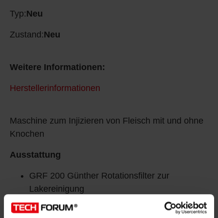
Typ:
Neu
Zustand:
Neu
Weitere Informationen:
Herstellerinformationen
Maschine zum Injizieren von Fleisch mit und ohne
Knochen
Ausstattung
GRF 200 Günther Rotationsfilter zur
Lakereinigung
Arbeitsbreite 345mm
26 Nadeln mit 4mm